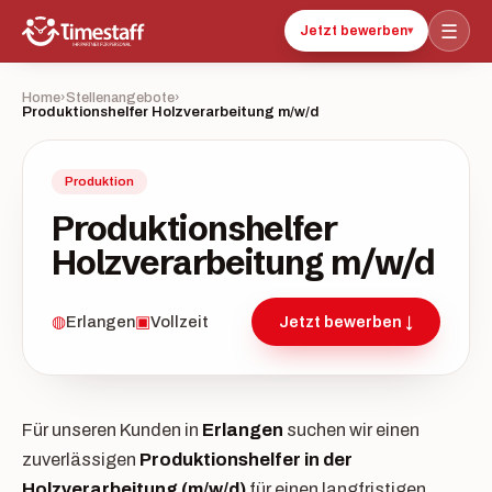
☰
Jetzt bewerben
▾
Home
›
Stellenangebote
›
Produktionshelfer Holzverarbeitung m/w/d
Produktion
Produktionshelfer
Holzverarbeitung m/w/d
◍
Erlangen
▣
Vollzeit
Jetzt bewerben ↓
Für unseren Kunden in
Erlangen
suchen wir einen
zuverlässigen
Produktionshelfer in der
Holzverarbeitung (m/w/d)
für einen langfristigen