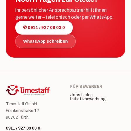
Ihr persönlicher Ansprechpartner hilft Ihnen
gerne weiter – telefonisch oder per WhatsApp.
✆ 0911 / 927 09 03 0
WhatsApp schreiben
FÜR BEWERBER
Jobs finden
Initiativbewerbung
Timestaff GmbH
Frankenstraße 12
90762 Fürth
0911 / 927 09 03 0