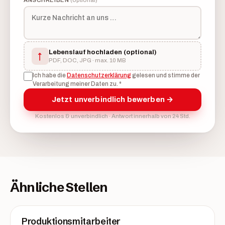
ANSCHREIBEN
(optional)
Lebenslauf hochladen
(optional)
↑
PDF, DOC, JPG · max. 10 MB
Ich habe die
Datenschutzerklärung
gelesen und stimme der
Verarbeitung meiner Daten zu.
*
Jetzt unverbindlich bewerben →
Kostenlos & unverbindlich · Antwort innerhalb von 24 Std.
Ähnliche Stellen
Produktionsmitarbeiter