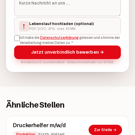
Lebenslauf hochladen
(optional)
↑
PDF, DOC, JPG · max. 10 MB
Ich habe die
Datenschutzerklärung
gelesen und stimme der
Verarbeitung meiner Daten zu.
*
Jetzt unverbindlich bewerben →
Kostenlos & unverbindlich · Antwort innerhalb von 24 Std.
Ähnliche Stellen
Druckerhelfer m/w/d
Zur Stelle →
·
Fürth
Vollzeit
Produktion