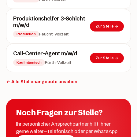
Produktionshelfer 3-Schicht
m/w/d
Zur Stelle →
·
Feucht
Vollzeit
Produktion
Call-Center-Agent m/w/d
Zur Stelle →
·
Fürth
Vollzeit
Kaufmännisch
← Alle Stellenangebote ansehen
Noch Fragen zur Stelle?
Ihr persönlicher Ansprechpartner hilft Ihnen
gerne weiter – telefonisch oder per WhatsApp.