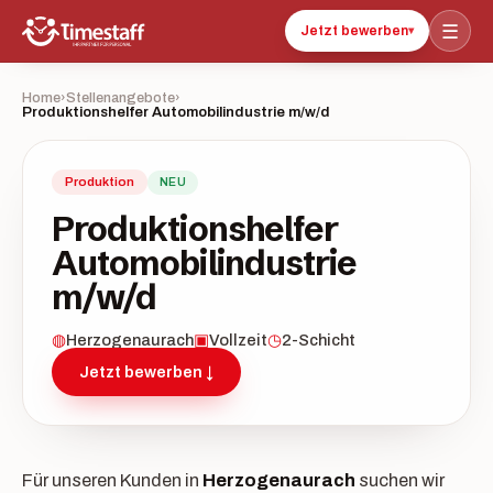
☰
Jetzt bewerben
▾
Home
›
Stellenangebote
›
Produktionshelfer Automobilindustrie m/w/d
Produktion
NEU
Produktionshelfer
Automobilindustrie
m/w/d
◍
Herzogenaurach
▣
Vollzeit
◷
2-Schicht
Jetzt bewerben ↓
Für unseren Kunden in
Herzogenaurach
suchen wir