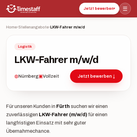
☰
Jetzt bewerben
▾
Home
›
Stellenangebote
›
LKW-Fahrer m/w/d
Logistik
LKW-Fahrer m/w/d
◍
Nürnberg
▣
Vollzeit
Jetzt bewerben ↓
Für unseren Kunden in
Fürth
suchen wir einen
zuverlässigen
LKW-Fahrer (m/w/d)
für einen
langfristigen Einsatz mit sehr guter
Übernahmechance.