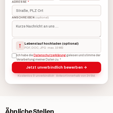
ADRESSE
*
ANSCHREIBEN
(optional)
Lebenslauf hochladen
(optional)
↑
PDF, DOC, JPG · max. 10 MB
Ich habe die
Datenschutzerklärung
gelesen und stimme der
Verarbeitung meiner Daten zu.
*
Jetzt unverbindlich bewerben →
Kostenlos & unverbindlich · Antwort innerhalb von 24 Std.
Ähnliche Stellen