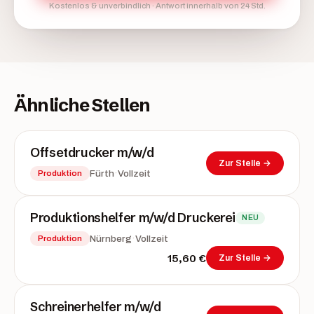
Kostenlos & unverbindlich · Antwort innerhalb von 24 Std.
Ähnliche Stellen
Offsetdrucker m/w/d
Zur Stelle →
·
Fürth
Vollzeit
Produktion
Produktionshelfer m/w/d Druckerei
NEU
·
Nürnberg
Vollzeit
Produktion
15,60 €
Zur Stelle →
Schreinerhelfer m/w/d