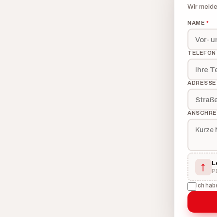
Wir melde
NAME
*
TELEFO
ADRESS
ANSCHRE
L
↑
P
Ich hab