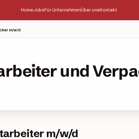
Home
Jobs
Für Unternehmen
Über uns
Kontakt
cker m/w/d
rbeiter und Verp
tarbeiter m/w/d