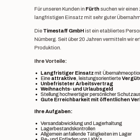
Für unseren Kunden in
Fürth
suchen wir einen
langfristigen Einsatz mit sehr guter Überna
Die
Timestaff GmbH
ist ein etabliertes Per
Nürnberg. Seit über 20 Jahren vermitteln wir erf
Produktion.
Ihre Vorteile:
Langfristiger Einsatz
mit Übernahmeoptio
Eine
attraktive
, leistungsorientierte
Vergüt
Unbefristeter Arbeitsvertrag
Weihnachts- und Urlaubsgeld
Stellung hochwertiger persönlicher Schutzau
Gute Erreichbarkeit mit öffentlichen Ve
Ihre Aufgaben:
Versandabwicklung und Lagerhaltung
Lagerbestandskontrollen
Allgemein anfallende Tätigkeiten im Lager
Be- und Entladen von LKW´s