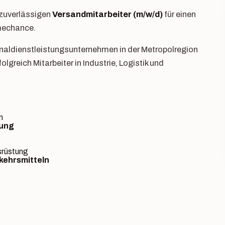
 zuverlässigen
Versandmitarbeiter (m/w/d)
für einen
hmechance.
sonaldienstleistungsunternehmen in der Metropolregion
olgreich Mitarbeiter in Industrie, Logistik und
n
ung
srüstung
rkehrsmitteln