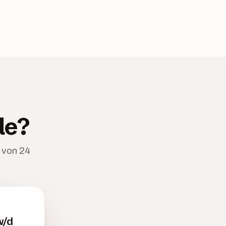
le?
 von 24
w/d