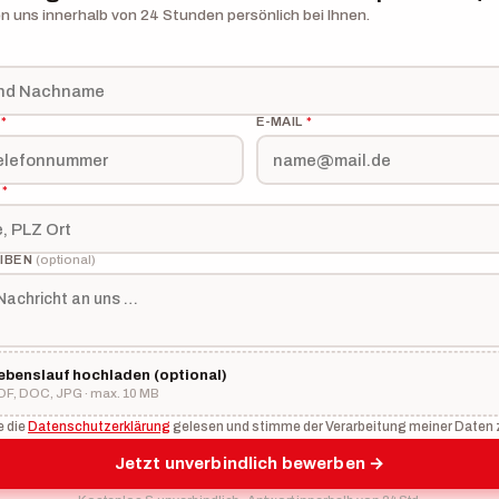
n uns innerhalb von 24 Stunden persönlich bei Ihnen.
N
*
E-MAIL
*
E
*
IBEN
(optional)
ebenslauf hochladen
(optional)
DF, DOC, JPG · max. 10 MB
e die
Datenschutzerklärung
gelesen und stimme der Verarbeitung meiner Daten 
Jetzt unverbindlich bewerben →