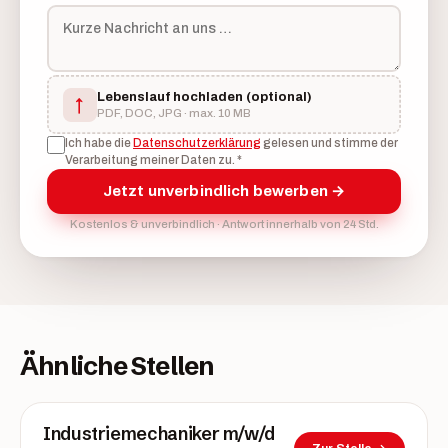
Lebenslauf hochladen
(optional)
↑
PDF, DOC, JPG · max. 10 MB
Ich habe die
Datenschutzerklärung
gelesen und stimme der
Verarbeitung meiner Daten zu.
*
Jetzt unverbindlich bewerben →
Kostenlos & unverbindlich · Antwort innerhalb von 24 Std.
Ähnliche Stellen
Industriemechaniker m/w/d