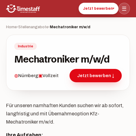
☰
Jetzt bewerben
▾
Home
›
Stellenangebote
›
Mechatroniker m/w/d
Industrie
Mechatroniker m/w/d
◍
Nürnberg
▣
Vollzeit
Jetzt bewerben ↓
Für unseren namhaften Kunden suchen wir ab sofort,
langfristig und mit Übernahmeoption Kfz-
Mechatroniker m/w/d.
Ihre Aufgaben: